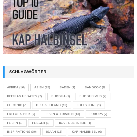
SCHLAGWÖRTER
AFRIKA
(16)
ASIEN
(35)
BADEN
(2)
BANGKOK
(6)
BEITRAG UPDATES
(7)
BUDDHA
(1)
BUDDHISMUS
(2)
CHRONIC
(7)
DEUTSCHLAND
(13)
EDELSTEINE
(1)
EDITOR'S PICK
(7)
ESSEN & TRINKEN
(13)
EUROPA
(7)
FEIERN
(1)
FLIEGER
(1)
IDAR-OBERSTEIN
(1)
INSPIRATIONS
(30)
ISAAN
(13)
KAP-HALBINSEL
(6)