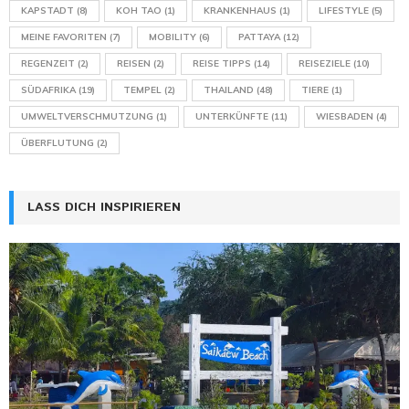
KAPSTADT
(8)
KOH TAO
(1)
KRANKENHAUS
(1)
LIFESTYLE
(5)
MEINE FAVORITEN
(7)
MOBILITY
(6)
PATTAYA
(12)
REGENZEIT
(2)
REISEN
(2)
REISE TIPPS
(14)
REISEZIELE
(10)
SÜDAFRIKA
(19)
TEMPEL
(2)
THAILAND
(48)
TIERE
(1)
UMWELTVERSCHMUTZUNG
(1)
UNTERKÜNFTE
(11)
WIESBADEN
(4)
ÜBERFLUTUNG
(2)
LASS DICH INSPIRIEREN