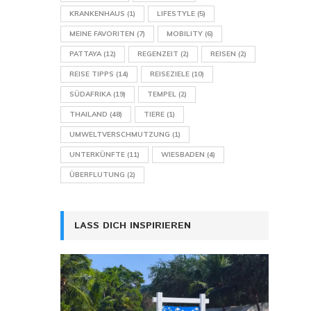
KRANKENHAUS
(1)
LIFESTYLE
(5)
MEINE FAVORITEN
(7)
MOBILITY
(6)
PATTAYA
(12)
REGENZEIT
(2)
REISEN
(2)
REISE TIPPS
(14)
REISEZIELE
(10)
SÜDAFRIKA
(19)
TEMPEL
(2)
THAILAND
(48)
TIERE
(1)
UMWELTVERSCHMUTZUNG
(1)
UNTERKÜNFTE
(11)
WIESBADEN
(4)
ÜBERFLUTUNG
(2)
LASS DICH INSPIRIEREN