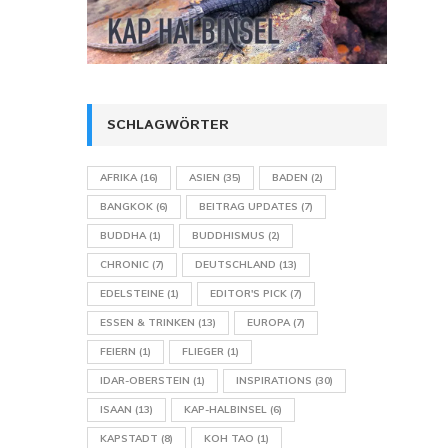
SCHLAGWÖRTER
AFRIKA
(16)
ASIEN
(35)
BADEN
(2)
BANGKOK
(6)
BEITRAG UPDATES
(7)
BUDDHA
(1)
BUDDHISMUS
(2)
CHRONIC
(7)
DEUTSCHLAND
(13)
EDELSTEINE
(1)
EDITOR'S PICK
(7)
ESSEN & TRINKEN
(13)
EUROPA
(7)
FEIERN
(1)
FLIEGER
(1)
IDAR-OBERSTEIN
(1)
INSPIRATIONS
(30)
ISAAN
(13)
KAP-HALBINSEL
(6)
KAPSTADT
(8)
KOH TAO
(1)