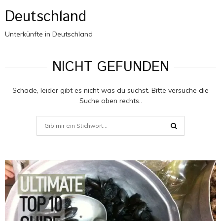
f
Deutschland
f
e
n
Unterkünfte in Deutschland
b
a
NICHT GEFUNDEN
c
h
:
Schade, leider gibt es nicht was du suchst. Bitte versuche die
S
Suche oben rechts..
u
s
Search
a
for:
n
SEARCH
n
e
s
W
o
h
n
u