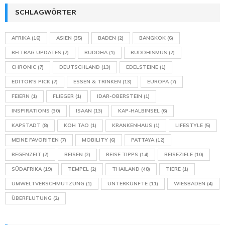
SCHLAGWÖRTER
AFRIKA
(16)
ASIEN
(35)
BADEN
(2)
BANGKOK
(6)
BEITRAG UPDATES
(7)
BUDDHA
(1)
BUDDHISMUS
(2)
CHRONIC
(7)
DEUTSCHLAND
(13)
EDELSTEINE
(1)
EDITOR'S PICK
(7)
ESSEN & TRINKEN
(13)
EUROPA
(7)
FEIERN
(1)
FLIEGER
(1)
IDAR-OBERSTEIN
(1)
INSPIRATIONS
(30)
ISAAN
(13)
KAP-HALBINSEL
(6)
KAPSTADT
(8)
KOH TAO
(1)
KRANKENHAUS
(1)
LIFESTYLE
(5)
MEINE FAVORITEN
(7)
MOBILITY
(6)
PATTAYA
(12)
REGENZEIT
(2)
REISEN
(2)
REISE TIPPS
(14)
REISEZIELE
(10)
SÜDAFRIKA
(19)
TEMPEL
(2)
THAILAND
(48)
TIERE
(1)
UMWELTVERSCHMUTZUNG
(1)
UNTERKÜNFTE
(11)
WIESBADEN
(4)
ÜBERFLUTUNG
(2)