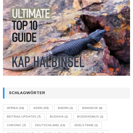
SCHLAGWÖRTER
AFRIKA
(16)
ASIEN
(35)
BADEN
(2)
BANGKOK
(6)
BEITRAG UPDATES
(7)
BUDDHA
(1)
BUDDHISMUS
(2)
CHRONIC
(7)
DEUTSCHLAND
(13)
EDELSTEINE
(1)