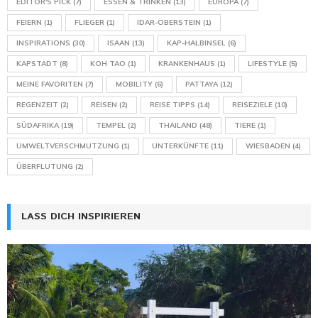
EDITOR'S PICK
(7)
ESSEN & TRINKEN
(13)
EUROPA
(7)
FEIERN
(1)
FLIEGER
(1)
IDAR-OBERSTEIN
(1)
INSPIRATIONS
(30)
ISAAN
(13)
KAP-HALBINSEL
(6)
KAPSTADT
(8)
KOH TAO
(1)
KRANKENHAUS
(1)
LIFESTYLE
(5)
MEINE FAVORITEN
(7)
MOBILITY
(6)
PATTAYA
(12)
REGENZEIT
(2)
REISEN
(2)
REISE TIPPS
(14)
REISEZIELE
(10)
SÜDAFRIKA
(19)
TEMPEL
(2)
THAILAND
(48)
TIERE
(1)
UMWELTVERSCHMUTZUNG
(1)
UNTERKÜNFTE
(11)
WIESBADEN
(4)
ÜBERFLUTUNG
(2)
LASS DICH INSPIRIEREN