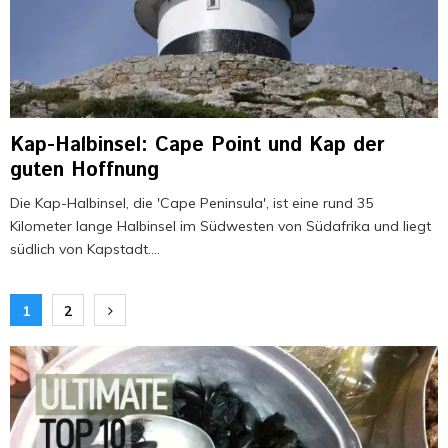
Kap-Halbinsel: Cape Point und Kap der
guten Hoffnung
Die Kap-Halbinsel, die 'Cape Peninsula', ist eine rund 35
Kilometer lange Halbinsel im Südwesten von Südafrika und liegt
südlich von Kapstadt....
Seitennummerierung
1
2
der
Beiträge