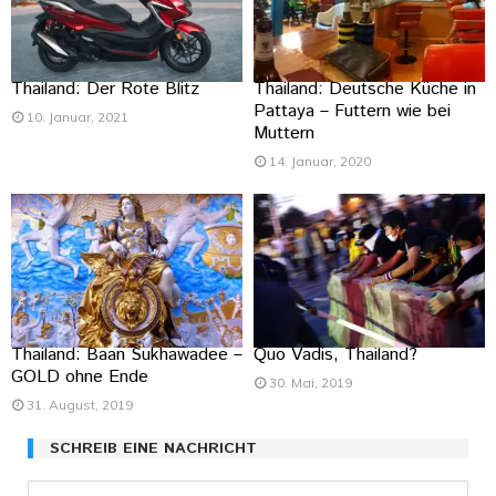
Thailand: Der Rote Blitz
Thailand: Deutsche Küche in
Pattaya – Futtern wie bei
10. Januar, 2021
Muttern
14. Januar, 2020
Thailand: Baan Sukhawadee –
Quo Vadis, Thailand?
GOLD ohne Ende
30. Mai, 2019
31. August, 2019
SCHREIB EINE NACHRICHT