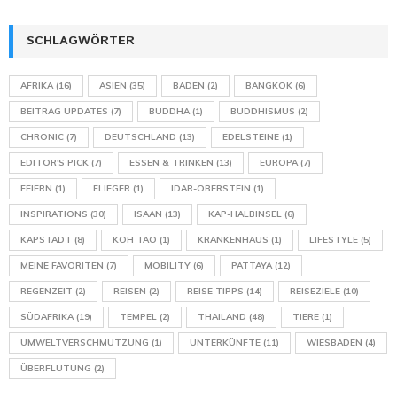
SCHLAGWÖRTER
AFRIKA
(16)
ASIEN
(35)
BADEN
(2)
BANGKOK
(6)
BEITRAG UPDATES
(7)
BUDDHA
(1)
BUDDHISMUS
(2)
CHRONIC
(7)
DEUTSCHLAND
(13)
EDELSTEINE
(1)
EDITOR'S PICK
(7)
ESSEN & TRINKEN
(13)
EUROPA
(7)
FEIERN
(1)
FLIEGER
(1)
IDAR-OBERSTEIN
(1)
INSPIRATIONS
(30)
ISAAN
(13)
KAP-HALBINSEL
(6)
KAPSTADT
(8)
KOH TAO
(1)
KRANKENHAUS
(1)
LIFESTYLE
(5)
MEINE FAVORITEN
(7)
MOBILITY
(6)
PATTAYA
(12)
REGENZEIT
(2)
REISEN
(2)
REISE TIPPS
(14)
REISEZIELE
(10)
SÜDAFRIKA
(19)
TEMPEL
(2)
THAILAND
(48)
TIERE
(1)
UMWELTVERSCHMUTZUNG
(1)
UNTERKÜNFTE
(11)
WIESBADEN
(4)
ÜBERFLUTUNG
(2)