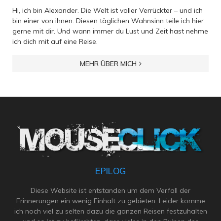
Hi, ich bin Alexander. Die Welt ist voller Verrückter – und ich
bin einer von ihnen. Diesen täglichen Wahnsinn teile ich hier
gerne mit dir. Und wann immer du Lust und Zeit hast nehme
ich dich mit auf eine Reise.
MEHR ÜBER MICH
EPILOG
Diese Website ist entstanden um dem Verfall der
Erinnerungen ein wenig Einhalt zu gebieten. Leider komme
ich noch viel zu selten dazu die ganzen Reisen festzuhalten