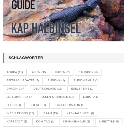
SCHLAGWÖRTER
AFRIKA
(16)
ASIEN
(35)
BADEN
(2)
BANGKOK
(6)
BEITRAG UPDATES
(7)
BUDDHA
(1)
BUDDHISMUS
(2)
CHRONIC
(7)
DEUTSCHLAND
(13)
EDELSTEINE
(1)
EDITOR'S PICK
(7)
ESSEN & TRINKEN
(13)
EUROPA
(7)
FEIERN
(1)
FLIEGER
(1)
IDAR-OBERSTEIN
(1)
INSPIRATIONS
(30)
ISAAN
(13)
KAP-HALBINSEL
(6)
KAPSTADT
(8)
KOH TAO
(1)
KRANKENHAUS
(1)
LIFESTYLE
(5)