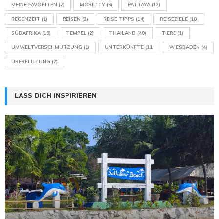
MEINE FAVORITEN
(7)
MOBILITY
(6)
PATTAYA
(12)
REGENZEIT
(2)
REISEN
(2)
REISE TIPPS
(14)
REISEZIELE
(10)
SÜDAFRIKA
(19)
TEMPEL
(2)
THAILAND
(48)
TIERE
(1)
UMWELTVERSCHMUTZUNG
(1)
UNTERKÜNFTE
(11)
WIESBADEN
(4)
ÜBERFLUTUNG
(2)
LASS DICH INSPIRIEREN