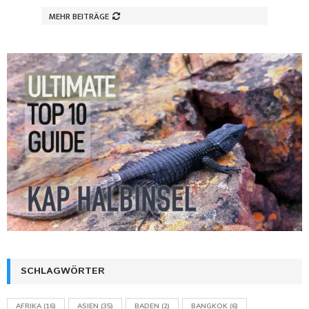
MEHR BEITRÄGE
SCHLAGWÖRTER
AFRIKA
(16)
ASIEN
(35)
BADEN
(2)
BANGKOK
(6)