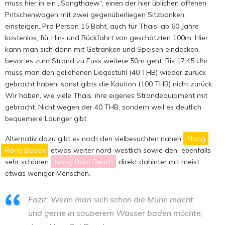
muss hier in ein „Songthaew“, einen der hier üblichen offenen
Pritschenwagen mit zwei gegenüberliegen Sitzbänken,
einsteigen. Pro Person 15 Baht, auch für Thais, ab 60 Jahre
kostenlos, für Hin- und Rückfahrt von geschätzten 100m. Hier
kann man sich dann mit Getränken und Speisen eindecken,
bevor es zum Strand zu Fuss weitere 50m geht. Bis 17:45 Uhr
muss man den geliehenen Liegestuhl (40 THB) wieder zurück
gebracht haben, sonst gibts die Kaution (100 THB) nicht zurück.
Wir haben, wie viele Thais, ihre eigenes Strandequipment mit
gebracht. Nicht wegen der 40 THB, sondern weil es deutlich
bequemere Lounger gibt.
Alternativ dazu gibt es noch den vielbesuchten nahen
Nang
Rong Beach
etwas weiter nord-westlich sowie den ebenfalls
sehr schönen
Nang Ram Beach
direkt dahinter mit meist
etwas weniger Menschen.
Fazit: Wenn man sich schon die Mühe macht
und gerne in sauberem Wasser baden möchte,