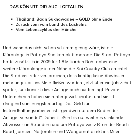
DAS KÖNNTE DIR AUCH GEFALLEN
Thailand: Baan Sukhawadee – GOLD ohne Ende
Zurück vom vom Land des Lächelns
Vom Lebenszyklus der Mönche
Und wenn das nicht schon schlimm genug wäre, ist die
Kläranlage in Pattaya Süd komplett marode. Die Stadt Pattaya
hatte zusätzlich in 2009 für 1,8 Milliarden Baht daher eine
weitere Kläranlange in der Nähe der Soi Country Club errichtet.
Die Stadtvertreter versprachen, dass künftig keine Abwässer
mehr ungeklärt ins Meer fließen würden. Jetzt über ein Jahrzehnt
später, funktioniert diese Anlage auch nur bedingt. Private
Unternehmen haben sie runtergewirtschaftet und sie ist
dringend sanierungsbedürftig. Das Geld für
Instandhaltungsarbeiten ist irgendwo auf dem Boden der
Anlage „versandet“. Daher fließen bis auf weiteres stinkende
Abwässer an Stränden rund um Pattaya wie z.B. an der Beach
Road, Jomtien, Na Jomtien und Wongamat direkt ins Meer.