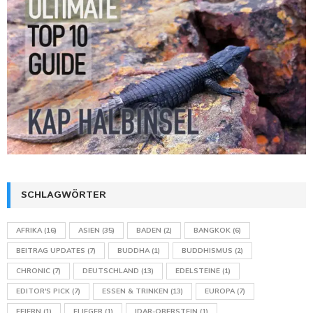
SCHLAGWÖRTER
AFRIKA
(16)
ASIEN
(35)
BADEN
(2)
BANGKOK
(6)
BEITRAG UPDATES
(7)
BUDDHA
(1)
BUDDHISMUS
(2)
CHRONIC
(7)
DEUTSCHLAND
(13)
EDELSTEINE
(1)
EDITOR'S PICK
(7)
ESSEN & TRINKEN
(13)
EUROPA
(7)
FEIERN
(1)
FLIEGER
(1)
IDAR-OBERSTEIN
(1)