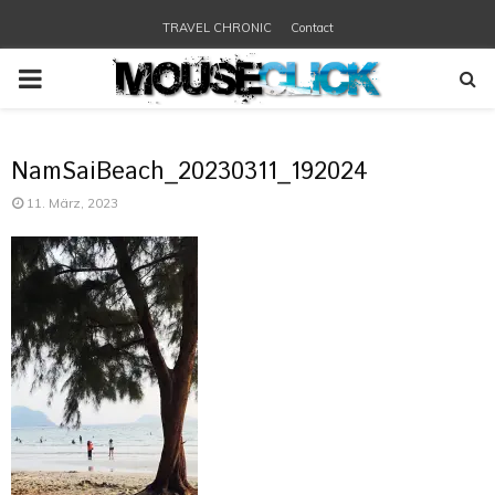
TRAVEL CHRONIC
Contact
PRIMARY
MENU
NamSaiBeach_20230311_192024
11. März, 2023