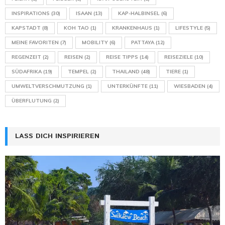
INSPIRATIONS
(30)
ISAAN
(13)
KAP-HALBINSEL
(6)
KAPSTADT
(8)
KOH TAO
(1)
KRANKENHAUS
(1)
LIFESTYLE
(5)
MEINE FAVORITEN
(7)
MOBILITY
(6)
PATTAYA
(12)
REGENZEIT
(2)
REISEN
(2)
REISE TIPPS
(14)
REISEZIELE
(10)
SÜDAFRIKA
(19)
TEMPEL
(2)
THAILAND
(48)
TIERE
(1)
UMWELTVERSCHMUTZUNG
(1)
UNTERKÜNFTE
(11)
WIESBADEN
(4)
ÜBERFLUTUNG
(2)
LASS DICH INSPIRIEREN