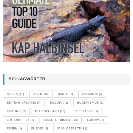
SCHLAGWÖRTER
AFRIKA
(16)
ASIEN
(35)
BADEN
(2)
BANGKOK
(6)
BEITRAG UPDATES
(7)
BUDDHA
(1)
BUDDHISMUS
(2)
CHRONIC
(7)
DEUTSCHLAND
(13)
EDELSTEINE
(1)
EDITOR'S PICK
(7)
ESSEN & TRINKEN
(13)
EUROPA
(7)
FEIERN
(1)
FLIEGER
(1)
IDAR-OBERSTEIN
(1)