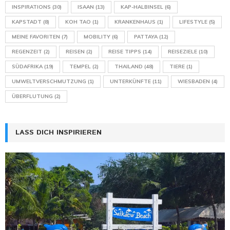
INSPIRATIONS
(30)
ISAAN
(13)
KAP-HALBINSEL
(6)
KAPSTADT
(8)
KOH TAO
(1)
KRANKENHAUS
(1)
LIFESTYLE
(5)
MEINE FAVORITEN
(7)
MOBILITY
(6)
PATTAYA
(12)
REGENZEIT
(2)
REISEN
(2)
REISE TIPPS
(14)
REISEZIELE
(10)
SÜDAFRIKA
(19)
TEMPEL
(2)
THAILAND
(48)
TIERE
(1)
UMWELTVERSCHMUTZUNG
(1)
UNTERKÜNFTE
(11)
WIESBADEN
(4)
ÜBERFLUTUNG
(2)
LASS DICH INSPIRIEREN