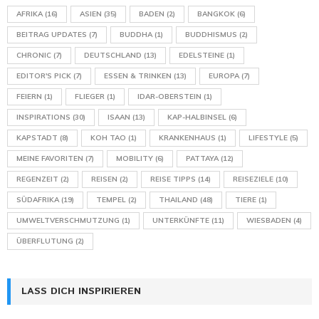
AFRIKA
(16)
ASIEN
(35)
BADEN
(2)
BANGKOK
(6)
BEITRAG UPDATES
(7)
BUDDHA
(1)
BUDDHISMUS
(2)
CHRONIC
(7)
DEUTSCHLAND
(13)
EDELSTEINE
(1)
EDITOR'S PICK
(7)
ESSEN & TRINKEN
(13)
EUROPA
(7)
FEIERN
(1)
FLIEGER
(1)
IDAR-OBERSTEIN
(1)
INSPIRATIONS
(30)
ISAAN
(13)
KAP-HALBINSEL
(6)
KAPSTADT
(8)
KOH TAO
(1)
KRANKENHAUS
(1)
LIFESTYLE
(5)
MEINE FAVORITEN
(7)
MOBILITY
(6)
PATTAYA
(12)
REGENZEIT
(2)
REISEN
(2)
REISE TIPPS
(14)
REISEZIELE
(10)
SÜDAFRIKA
(19)
TEMPEL
(2)
THAILAND
(48)
TIERE
(1)
UMWELTVERSCHMUTZUNG
(1)
UNTERKÜNFTE
(11)
WIESBADEN
(4)
ÜBERFLUTUNG
(2)
LASS DICH INSPIRIEREN