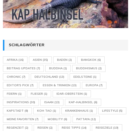
SCHLAGWÖRTER
AFRIKA
(16)
ASIEN
(35)
BADEN
(2)
BANGKOK
(6)
BEITRAG UPDATES
(7)
BUDDHA
(1)
BUDDHISMUS
(2)
CHRONIC
(7)
DEUTSCHLAND
(13)
EDELSTEINE
(1)
EDITOR'S PICK
(7)
ESSEN & TRINKEN
(13)
EUROPA
(7)
FEIERN
(1)
FLIEGER
(1)
IDAR-OBERSTEIN
(1)
INSPIRATIONS
(30)
ISAAN
(13)
KAP-HALBINSEL
(6)
KAPSTADT
(8)
KOH TAO
(1)
KRANKENHAUS
(1)
LIFESTYLE
(5)
MEINE FAVORITEN
(7)
MOBILITY
(6)
PATTAYA
(12)
REGENZEIT
(2)
REISEN
(2)
REISE TIPPS
(14)
REISEZIELE
(10)