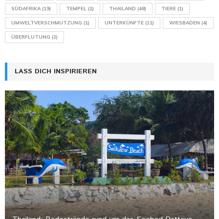
SÜDAFRIKA
(19)
TEMPEL
(2)
THAILAND
(48)
TIERE
(1)
UMWELTVERSCHMUTZUNG
(1)
UNTERKÜNFTE
(11)
WIESBADEN
(4)
ÜBERFLUTUNG
(2)
LASS DICH INSPIRIEREN