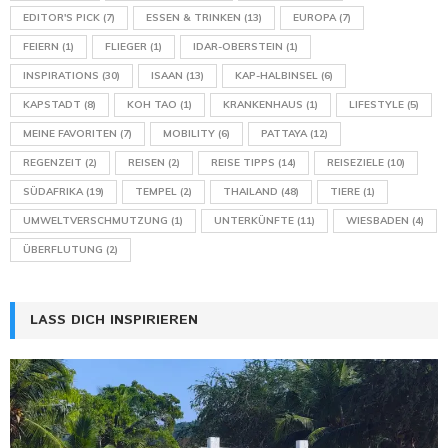
EDITOR'S PICK
(7)
ESSEN & TRINKEN
(13)
EUROPA
(7)
FEIERN
(1)
FLIEGER
(1)
IDAR-OBERSTEIN
(1)
INSPIRATIONS
(30)
ISAAN
(13)
KAP-HALBINSEL
(6)
KAPSTADT
(8)
KOH TAO
(1)
KRANKENHAUS
(1)
LIFESTYLE
(5)
MEINE FAVORITEN
(7)
MOBILITY
(6)
PATTAYA
(12)
REGENZEIT
(2)
REISEN
(2)
REISE TIPPS
(14)
REISEZIELE
(10)
SÜDAFRIKA
(19)
TEMPEL
(2)
THAILAND
(48)
TIERE
(1)
UMWELTVERSCHMUTZUNG
(1)
UNTERKÜNFTE
(11)
WIESBADEN
(4)
ÜBERFLUTUNG
(2)
LASS DICH INSPIRIEREN