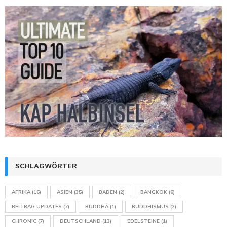
SCHLAGWÖRTER
AFRIKA
(16)
ASIEN
(35)
BADEN
(2)
BANGKOK
(6)
BEITRAG UPDATES
(7)
BUDDHA
(1)
BUDDHISMUS
(2)
CHRONIC
(7)
DEUTSCHLAND
(13)
EDELSTEINE
(1)