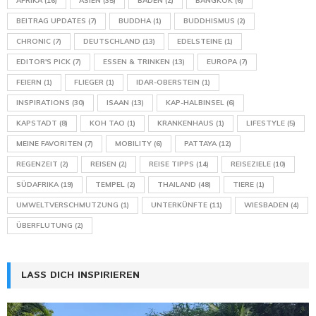
AFRIKA
(16)
ASIEN
(35)
BADEN
(2)
BANGKOK
(6)
BEITRAG UPDATES
(7)
BUDDHA
(1)
BUDDHISMUS
(2)
CHRONIC
(7)
DEUTSCHLAND
(13)
EDELSTEINE
(1)
EDITOR'S PICK
(7)
ESSEN & TRINKEN
(13)
EUROPA
(7)
FEIERN
(1)
FLIEGER
(1)
IDAR-OBERSTEIN
(1)
INSPIRATIONS
(30)
ISAAN
(13)
KAP-HALBINSEL
(6)
KAPSTADT
(8)
KOH TAO
(1)
KRANKENHAUS
(1)
LIFESTYLE
(5)
MEINE FAVORITEN
(7)
MOBILITY
(6)
PATTAYA
(12)
REGENZEIT
(2)
REISEN
(2)
REISE TIPPS
(14)
REISEZIELE
(10)
SÜDAFRIKA
(19)
TEMPEL
(2)
THAILAND
(48)
TIERE
(1)
UMWELTVERSCHMUTZUNG
(1)
UNTERKÜNFTE
(11)
WIESBADEN
(4)
ÜBERFLUTUNG
(2)
LASS DICH INSPIRIEREN