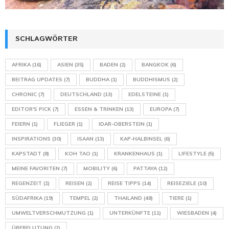
SCHLAGWÖRTER
AFRIKA
(16)
ASIEN
(35)
BADEN
(2)
BANGKOK
(6)
BEITRAG UPDATES
(7)
BUDDHA
(1)
BUDDHISMUS
(2)
CHRONIC
(7)
DEUTSCHLAND
(13)
EDELSTEINE
(1)
EDITOR'S PICK
(7)
ESSEN & TRINKEN
(13)
EUROPA
(7)
FEIERN
(1)
FLIEGER
(1)
IDAR-OBERSTEIN
(1)
INSPIRATIONS
(30)
ISAAN
(13)
KAP-HALBINSEL
(6)
KAPSTADT
(8)
KOH TAO
(1)
KRANKENHAUS
(1)
LIFESTYLE
(5)
MEINE FAVORITEN
(7)
MOBILITY
(6)
PATTAYA
(12)
REGENZEIT
(2)
REISEN
(2)
REISE TIPPS
(14)
REISEZIELE
(10)
SÜDAFRIKA
(19)
TEMPEL
(2)
THAILAND
(48)
TIERE
(1)
UMWELTVERSCHMUTZUNG
(1)
UNTERKÜNFTE
(11)
WIESBADEN
(4)
ÜBERFLUTUNG
(2)