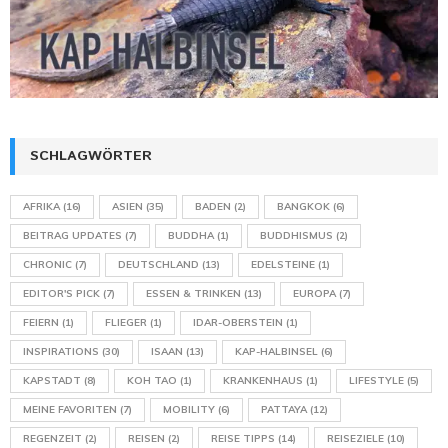
SCHLAGWÖRTER
AFRIKA
(16)
ASIEN
(35)
BADEN
(2)
BANGKOK
(6)
BEITRAG UPDATES
(7)
BUDDHA
(1)
BUDDHISMUS
(2)
CHRONIC
(7)
DEUTSCHLAND
(13)
EDELSTEINE
(1)
EDITOR'S PICK
(7)
ESSEN & TRINKEN
(13)
EUROPA
(7)
FEIERN
(1)
FLIEGER
(1)
IDAR-OBERSTEIN
(1)
INSPIRATIONS
(30)
ISAAN
(13)
KAP-HALBINSEL
(6)
KAPSTADT
(8)
KOH TAO
(1)
KRANKENHAUS
(1)
LIFESTYLE
(5)
MEINE FAVORITEN
(7)
MOBILITY
(6)
PATTAYA
(12)
REGENZEIT
(2)
REISEN
(2)
REISE TIPPS
(14)
REISEZIELE
(10)