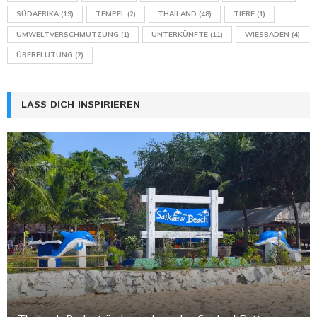
SÜDAFRIKA
(19)
TEMPEL
(2)
THAILAND
(48)
TIERE
(1)
UMWELTVERSCHMUTZUNG
(1)
UNTERKÜNFTE
(11)
WIESBADEN
(4)
ÜBERFLUTUNG
(2)
LASS DICH INSPIRIEREN