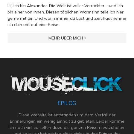
Hi, ich bin Alexander. Die Welt ist voller Verrückter – und ich
bin einer von ihnen. Diesen täglichen Wahnsinn teile ich hier
gerne mit dir. Und wann immer du Lust und Zeit hast nehme
ich dich mit auf eine Reise.
MEHR ÜBER MICH
EPILOG
Diese Website ist entstanden um dem Verfall der
Erinnerungen ein wenig Einhalt zu gebieten. Leider komme
ich noch viel zu selten dazu die ganzen Reisen festzuhalten
und so ist zu befürchten, dass vieles in den Ruinen des