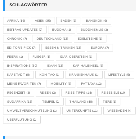
SCHLAGWÖRTER
AFRIKA
(16)
ASIEN
(35)
BADEN
(2)
BANGKOK
(6)
BEITRAG UPDATES
(7)
BUDDHA
(1)
BUDDHISMUS
(2)
CHRONIC
(7)
DEUTSCHLAND
(13)
EDELSTEINE
(1)
EDITOR'S PICK
(7)
ESSEN & TRINKEN
(13)
EUROPA
(7)
FEIERN
(1)
FLIEGER
(1)
IDAR-OBERSTEIN
(1)
INSPIRATIONS
(30)
ISAAN
(13)
KAP-HALBINSEL
(6)
KAPSTADT
(8)
KOH TAO
(1)
KRANKENHAUS
(1)
LIFESTYLE
(5)
MEINE FAVORITEN
(7)
MOBILITY
(6)
PATTAYA
(12)
REGENZEIT
(2)
REISEN
(2)
REISE TIPPS
(14)
REISEZIELE
(10)
SÜDAFRIKA
(19)
TEMPEL
(2)
THAILAND
(48)
TIERE
(1)
UMWELTVERSCHMUTZUNG
(1)
UNTERKÜNFTE
(11)
WIESBADEN
(4)
ÜBERFLUTUNG
(2)