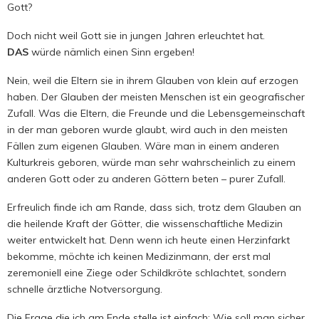
Gott?
Doch nicht weil Gott sie in jungen Jahren erleuchtet hat.
DAS
würde nämlich einen Sinn ergeben!
Nein, weil die Eltern sie in ihrem Glauben von klein auf erzogen
haben. Der Glauben der meisten Menschen ist ein geografischer
Zufall. Was die Eltern, die Freunde und die Lebensgemeinschaft
in der man geboren wurde glaubt, wird auch in den meisten
Fällen zum eigenen Glauben. Wäre man in einem anderen
Kulturkreis geboren, würde man sehr wahrscheinlich zu einem
anderen Gott oder zu anderen Göttern beten – purer Zufall.
Erfreulich finde ich am Rande, dass sich, trotz dem Glauben an
die heilende Kraft der Götter, die wissenschaftliche Medizin
weiter entwickelt hat. Denn wenn ich heute einen Herzinfarkt
bekomme, möchte ich keinen Medizinmann, der erst mal
zeremoniell eine Ziege oder Schildkröte schlachtet, sondern
schnelle ärztliche Notversorgung.
Die Frage die ich am Ende stelle ist einfach: Wie soll man sicher