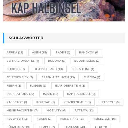
SCHLAGWÖRTER
AFRIKA
(16)
ASIEN
(35)
BADEN
(2)
BANGKOK
(6)
BEITRAG UPDATES
(7)
BUDDHA
(1)
BUDDHISMUS
(2)
CHRONIC
(7)
DEUTSCHLAND
(13)
EDELSTEINE
(1)
EDITOR'S PICK
(7)
ESSEN & TRINKEN
(13)
EUROPA
(7)
FEIERN
(1)
FLIEGER
(1)
IDAR-OBERSTEIN
(1)
INSPIRATIONS
(30)
ISAAN
(13)
KAP-HALBINSEL
(6)
KAPSTADT
(8)
KOH TAO
(1)
KRANKENHAUS
(1)
LIFESTYLE
(5)
MEINE FAVORITEN
(7)
MOBILITY
(6)
PATTAYA
(12)
REGENZEIT
(2)
REISEN
(2)
REISE TIPPS
(14)
REISEZIELE
(10)
SÜDAFRIKA
(19)
TEMPEL
(2)
THAILAND
(48)
TIERE
(1)