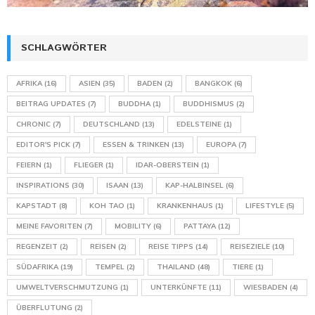
SCHLAGWÖRTER
AFRIKA
(16)
ASIEN
(35)
BADEN
(2)
BANGKOK
(6)
BEITRAG UPDATES
(7)
BUDDHA
(1)
BUDDHISMUS
(2)
CHRONIC
(7)
DEUTSCHLAND
(13)
EDELSTEINE
(1)
EDITOR'S PICK
(7)
ESSEN & TRINKEN
(13)
EUROPA
(7)
FEIERN
(1)
FLIEGER
(1)
IDAR-OBERSTEIN
(1)
INSPIRATIONS
(30)
ISAAN
(13)
KAP-HALBINSEL
(6)
KAPSTADT
(8)
KOH TAO
(1)
KRANKENHAUS
(1)
LIFESTYLE
(5)
MEINE FAVORITEN
(7)
MOBILITY
(6)
PATTAYA
(12)
REGENZEIT
(2)
REISEN
(2)
REISE TIPPS
(14)
REISEZIELE
(10)
SÜDAFRIKA
(19)
TEMPEL
(2)
THAILAND
(48)
TIERE
(1)
UMWELTVERSCHMUTZUNG
(1)
UNTERKÜNFTE
(11)
WIESBADEN
(4)
ÜBERFLUTUNG
(2)