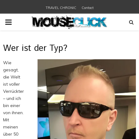
TRAVEL CHRONIC
Contact
PRIMARY
MENU
Wer ist der Typ?
Wie
gesagt,
die Welt
ist voller
Verrückter
– und ich
bin einer
von ihnen.
Mit
meinen
über 50