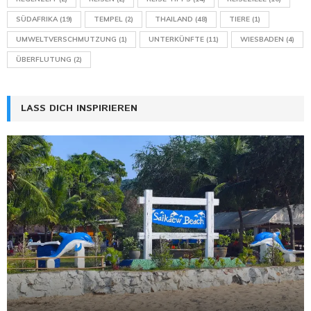
SÜDAFRIKA
(19)
TEMPEL
(2)
THAILAND
(48)
TIERE
(1)
UMWELTVERSCHMUTZUNG
(1)
UNTERKÜNFTE
(11)
WIESBADEN
(4)
ÜBERFLUTUNG
(2)
LASS DICH INSPIRIEREN