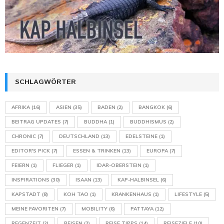
SCHLAGWÖRTER
AFRIKA
(16)
ASIEN
(35)
BADEN
(2)
BANGKOK
(6)
BEITRAG UPDATES
(7)
BUDDHA
(1)
BUDDHISMUS
(2)
CHRONIC
(7)
DEUTSCHLAND
(13)
EDELSTEINE
(1)
EDITOR'S PICK
(7)
ESSEN & TRINKEN
(13)
EUROPA
(7)
FEIERN
(1)
FLIEGER
(1)
IDAR-OBERSTEIN
(1)
INSPIRATIONS
(30)
ISAAN
(13)
KAP-HALBINSEL
(6)
KAPSTADT
(8)
KOH TAO
(1)
KRANKENHAUS
(1)
LIFESTYLE
(5)
MEINE FAVORITEN
(7)
MOBILITY
(6)
PATTAYA
(12)
REGENZEIT
(2)
REISEN
(2)
REISE TIPPS
(14)
REISEZIELE
(10)