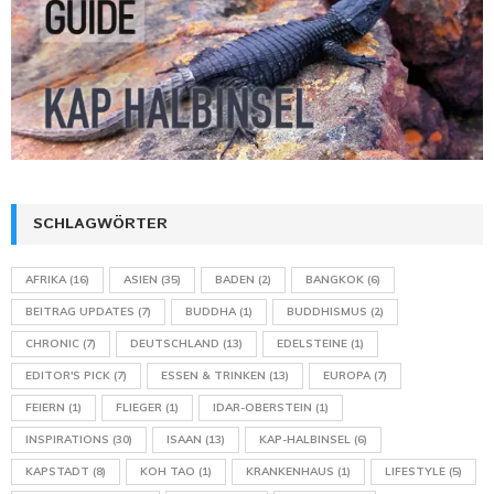
SCHLAGWÖRTER
AFRIKA
(16)
ASIEN
(35)
BADEN
(2)
BANGKOK
(6)
BEITRAG UPDATES
(7)
BUDDHA
(1)
BUDDHISMUS
(2)
CHRONIC
(7)
DEUTSCHLAND
(13)
EDELSTEINE
(1)
EDITOR'S PICK
(7)
ESSEN & TRINKEN
(13)
EUROPA
(7)
FEIERN
(1)
FLIEGER
(1)
IDAR-OBERSTEIN
(1)
INSPIRATIONS
(30)
ISAAN
(13)
KAP-HALBINSEL
(6)
KAPSTADT
(8)
KOH TAO
(1)
KRANKENHAUS
(1)
LIFESTYLE
(5)