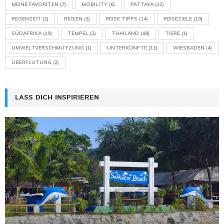
MEINE FAVORITEN
(7)
MOBILITY
(6)
PATTAYA
(12)
REGENZEIT
(2)
REISEN
(2)
REISE TIPPS
(14)
REISEZIELE
(10)
SÜDAFRIKA
(19)
TEMPEL
(2)
THAILAND
(48)
TIERE
(1)
UMWELTVERSCHMUTZUNG
(1)
UNTERKÜNFTE
(11)
WIESBADEN
(4)
ÜBERFLUTUNG
(2)
LASS DICH INSPIRIEREN