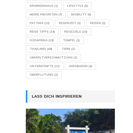
KRANKENHAUS
(1)
LIFESTYLE
(5)
MEINE FAVORITEN
(7)
MOBILITY
(6)
PATTAYA
(12)
REGENZEIT
(2)
REISEN
(2)
REISE TIPPS
(14)
REISEZIELE
(10)
SÜDAFRIKA
(19)
TEMPEL
(2)
THAILAND
(48)
TIERE
(1)
UMWELTVERSCHMUTZUNG
(1)
UNTERKÜNFTE
(11)
WIESBADEN
(4)
ÜBERFLUTUNG
(2)
LASS DICH INSPIRIEREN