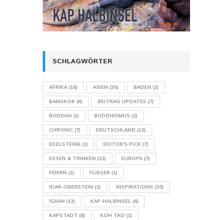
SCHLAGWÖRTER
AFRIKA
(16)
ASIEN
(35)
BADEN
(2)
BANGKOK
(6)
BEITRAG UPDATES
(7)
BUDDHA
(1)
BUDDHISMUS
(2)
CHRONIC
(7)
DEUTSCHLAND
(13)
EDELSTEINE
(1)
EDITOR'S PICK
(7)
ESSEN & TRINKEN
(13)
EUROPA
(7)
FEIERN
(1)
FLIEGER
(1)
IDAR-OBERSTEIN
(1)
INSPIRATIONS
(30)
ISAAN
(13)
KAP-HALBINSEL
(6)
KAPSTADT
(8)
KOH TAO
(1)