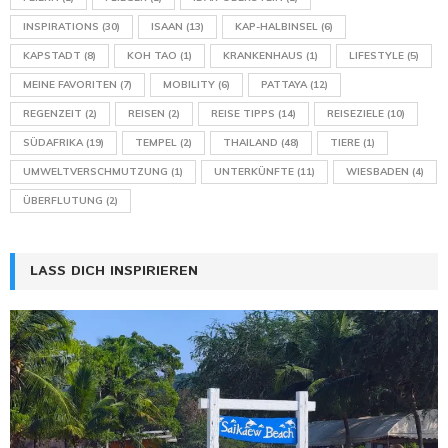
INSPIRATIONS
(30)
ISAAN
(13)
KAP-HALBINSEL
(6)
KAPSTADT
(8)
KOH TAO
(1)
KRANKENHAUS
(1)
LIFESTYLE
(5)
MEINE FAVORITEN
(7)
MOBILITY
(6)
PATTAYA
(12)
REGENZEIT
(2)
REISEN
(2)
REISE TIPPS
(14)
REISEZIELE
(10)
SÜDAFRIKA
(19)
TEMPEL
(2)
THAILAND
(48)
TIERE
(1)
UMWELTVERSCHMUTZUNG
(1)
UNTERKÜNFTE
(11)
WIESBADEN
(4)
ÜBERFLUTUNG
(2)
LASS DICH INSPIRIEREN