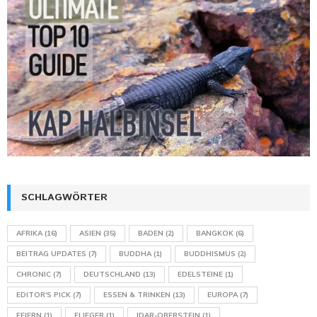
SCHLAGWÖRTER
AFRIKA
(16)
ASIEN
(35)
BADEN
(2)
BANGKOK
(6)
BEITRAG UPDATES
(7)
BUDDHA
(1)
BUDDHISMUS
(2)
CHRONIC
(7)
DEUTSCHLAND
(13)
EDELSTEINE
(1)
EDITOR'S PICK
(7)
ESSEN & TRINKEN
(13)
EUROPA
(7)
FEIERN
(1)
FLIEGER
(1)
IDAR-OBERSTEIN
(1)