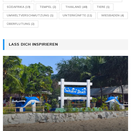
SÜDAFRIKA
(19)
TEMPEL
(2)
THAILAND
(48)
TIERE
(1)
UMWELTVERSCHMUTZUNG
(1)
UNTERKÜNFTE
(11)
WIESBADEN
(4)
ÜBERFLUTUNG
(2)
LASS DICH INSPIRIEREN