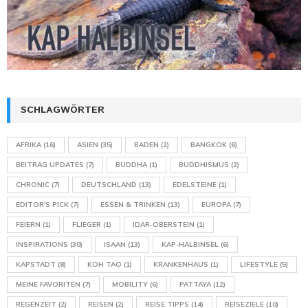
SCHLAGWÖRTER
AFRIKA
(16)
ASIEN
(35)
BADEN
(2)
BANGKOK
(6)
BEITRAG UPDATES
(7)
BUDDHA
(1)
BUDDHISMUS
(2)
CHRONIC
(7)
DEUTSCHLAND
(13)
EDELSTEINE
(1)
EDITOR'S PICK
(7)
ESSEN & TRINKEN
(13)
EUROPA
(7)
FEIERN
(1)
FLIEGER
(1)
IDAR-OBERSTEIN
(1)
INSPIRATIONS
(30)
ISAAN
(13)
KAP-HALBINSEL
(6)
KAPSTADT
(8)
KOH TAO
(1)
KRANKENHAUS
(1)
LIFESTYLE
(5)
MEINE FAVORITEN
(7)
MOBILITY
(6)
PATTAYA
(12)
REGENZEIT
(2)
REISEN
(2)
REISE TIPPS
(14)
REISEZIELE
(10)