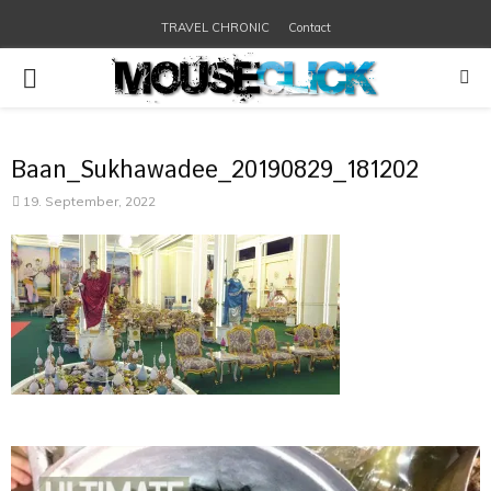
TRAVEL CHRONIC
Contact
PRIMARY
MENU
Baan_Sukhawadee_20190829_181202
19. September, 2022