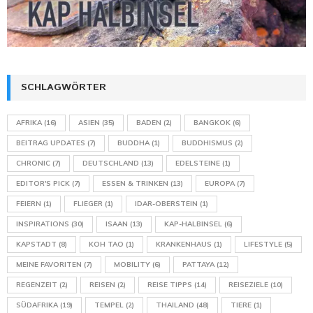
SCHLAGWÖRTER
AFRIKA
(16)
ASIEN
(35)
BADEN
(2)
BANGKOK
(6)
BEITRAG UPDATES
(7)
BUDDHA
(1)
BUDDHISMUS
(2)
CHRONIC
(7)
DEUTSCHLAND
(13)
EDELSTEINE
(1)
EDITOR'S PICK
(7)
ESSEN & TRINKEN
(13)
EUROPA
(7)
FEIERN
(1)
FLIEGER
(1)
IDAR-OBERSTEIN
(1)
INSPIRATIONS
(30)
ISAAN
(13)
KAP-HALBINSEL
(6)
KAPSTADT
(8)
KOH TAO
(1)
KRANKENHAUS
(1)
LIFESTYLE
(5)
MEINE FAVORITEN
(7)
MOBILITY
(6)
PATTAYA
(12)
REGENZEIT
(2)
REISEN
(2)
REISE TIPPS
(14)
REISEZIELE
(10)
SÜDAFRIKA
(19)
TEMPEL
(2)
THAILAND
(48)
TIERE
(1)