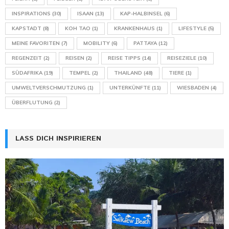
INSPIRATIONS
(30)
ISAAN
(13)
KAP-HALBINSEL
(6)
KAPSTADT
(8)
KOH TAO
(1)
KRANKENHAUS
(1)
LIFESTYLE
(5)
MEINE FAVORITEN
(7)
MOBILITY
(6)
PATTAYA
(12)
REGENZEIT
(2)
REISEN
(2)
REISE TIPPS
(14)
REISEZIELE
(10)
SÜDAFRIKA
(19)
TEMPEL
(2)
THAILAND
(48)
TIERE
(1)
UMWELTVERSCHMUTZUNG
(1)
UNTERKÜNFTE
(11)
WIESBADEN
(4)
ÜBERFLUTUNG
(2)
LASS DICH INSPIRIEREN