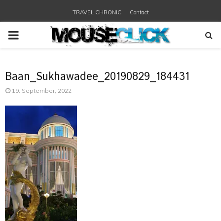
TRAVEL CHRONIC
Contact
PRIMARY
MENU
Baan_Sukhawadee_20190829_184431
19. September, 2022