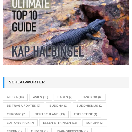
SCHLAGWÖRTER
AFRIKA
(16)
ASIEN
(35)
BADEN
(2)
BANGKOK
(6)
BEITRAG UPDATES
(7)
BUDDHA
(1)
BUDDHISMUS
(2)
CHRONIC
(7)
DEUTSCHLAND
(13)
EDELSTEINE
(1)
EDITOR'S PICK
(7)
ESSEN & TRINKEN
(13)
EUROPA
(7)
FEIERN
(1)
FLIEGER
(1)
IDAR-OBERSTEIN
(1)