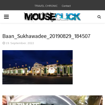
TRAVEL CHRONIC
Contact
PRIMARY
MENU
Baan_Sukhawadee_20190829_184507
19. September, 2022