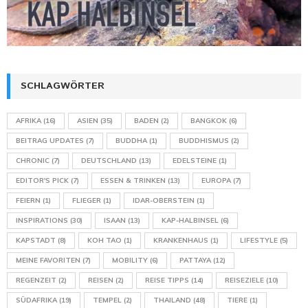
SCHLAGWÖRTER
AFRIKA
(16)
ASIEN
(35)
BADEN
(2)
BANGKOK
(6)
BEITRAG UPDATES
(7)
BUDDHA
(1)
BUDDHISMUS
(2)
CHRONIC
(7)
DEUTSCHLAND
(13)
EDELSTEINE
(1)
EDITOR'S PICK
(7)
ESSEN & TRINKEN
(13)
EUROPA
(7)
FEIERN
(1)
FLIEGER
(1)
IDAR-OBERSTEIN
(1)
INSPIRATIONS
(30)
ISAAN
(13)
KAP-HALBINSEL
(6)
KAPSTADT
(8)
KOH TAO
(1)
KRANKENHAUS
(1)
LIFESTYLE
(5)
MEINE FAVORITEN
(7)
MOBILITY
(6)
PATTAYA
(12)
REGENZEIT
(2)
REISEN
(2)
REISE TIPPS
(14)
REISEZIELE
(10)
SÜDAFRIKA
(19)
TEMPEL
(2)
THAILAND
(48)
TIERE
(1)