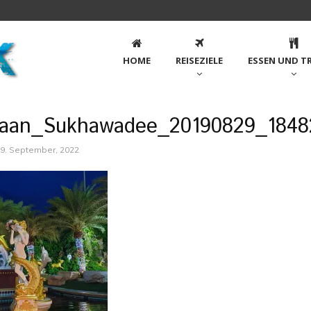
HOME
REISEZIELE
ESSEN UND T
aan_Sukhawadee_20190829_1848
9. September, 2022