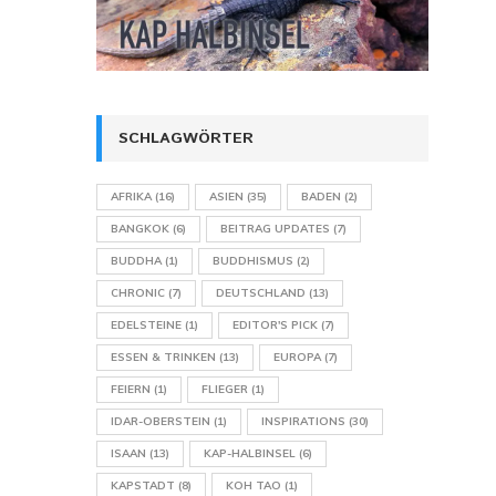
SCHLAGWÖRTER
AFRIKA
(16)
ASIEN
(35)
BADEN
(2)
BANGKOK
(6)
BEITRAG UPDATES
(7)
BUDDHA
(1)
BUDDHISMUS
(2)
CHRONIC
(7)
DEUTSCHLAND
(13)
EDELSTEINE
(1)
EDITOR'S PICK
(7)
ESSEN & TRINKEN
(13)
EUROPA
(7)
FEIERN
(1)
FLIEGER
(1)
IDAR-OBERSTEIN
(1)
INSPIRATIONS
(30)
ISAAN
(13)
KAP-HALBINSEL
(6)
KAPSTADT
(8)
KOH TAO
(1)