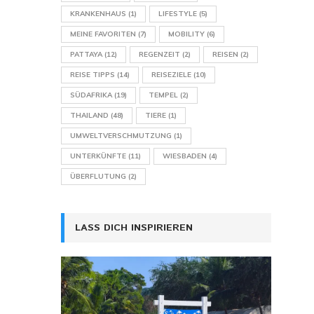
KRANKENHAUS
(1)
LIFESTYLE
(5)
MEINE FAVORITEN
(7)
MOBILITY
(6)
PATTAYA
(12)
REGENZEIT
(2)
REISEN
(2)
REISE TIPPS
(14)
REISEZIELE
(10)
SÜDAFRIKA
(19)
TEMPEL
(2)
THAILAND
(48)
TIERE
(1)
UMWELTVERSCHMUTZUNG
(1)
UNTERKÜNFTE
(11)
WIESBADEN
(4)
ÜBERFLUTUNG
(2)
LASS DICH INSPIRIEREN