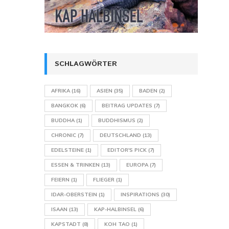
SCHLAGWÖRTER
AFRIKA
(16)
ASIEN
(35)
BADEN
(2)
BANGKOK
(6)
BEITRAG UPDATES
(7)
BUDDHA
(1)
BUDDHISMUS
(2)
CHRONIC
(7)
DEUTSCHLAND
(13)
EDELSTEINE
(1)
EDITOR'S PICK
(7)
ESSEN & TRINKEN
(13)
EUROPA
(7)
FEIERN
(1)
FLIEGER
(1)
IDAR-OBERSTEIN
(1)
INSPIRATIONS
(30)
ISAAN
(13)
KAP-HALBINSEL
(6)
KAPSTADT
(8)
KOH TAO
(1)