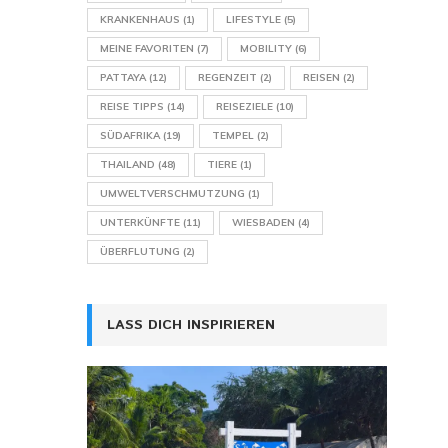
KRANKENHAUS
(1)
LIFESTYLE
(5)
MEINE FAVORITEN
(7)
MOBILITY
(6)
PATTAYA
(12)
REGENZEIT
(2)
REISEN
(2)
REISE TIPPS
(14)
REISEZIELE
(10)
SÜDAFRIKA
(19)
TEMPEL
(2)
THAILAND
(48)
TIERE
(1)
UMWELTVERSCHMUTZUNG
(1)
UNTERKÜNFTE
(11)
WIESBADEN
(4)
ÜBERFLUTUNG
(2)
LASS DICH INSPIRIEREN