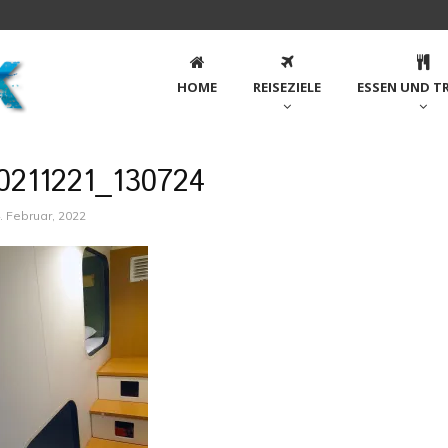
HOME
REISEZIELE
ESSEN UND T
0211221_130724
. Februar, 2022