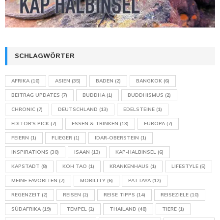
SCHLAGWÖRTER
AFRIKA
(16)
ASIEN
(35)
BADEN
(2)
BANGKOK
(6)
BEITRAG UPDATES
(7)
BUDDHA
(1)
BUDDHISMUS
(2)
CHRONIC
(7)
DEUTSCHLAND
(13)
EDELSTEINE
(1)
EDITOR'S PICK
(7)
ESSEN & TRINKEN
(13)
EUROPA
(7)
FEIERN
(1)
FLIEGER
(1)
IDAR-OBERSTEIN
(1)
INSPIRATIONS
(30)
ISAAN
(13)
KAP-HALBINSEL
(6)
KAPSTADT
(8)
KOH TAO
(1)
KRANKENHAUS
(1)
LIFESTYLE
(5)
MEINE FAVORITEN
(7)
MOBILITY
(6)
PATTAYA
(12)
REGENZEIT
(2)
REISEN
(2)
REISE TIPPS
(14)
REISEZIELE
(10)
SÜDAFRIKA
(19)
TEMPEL
(2)
THAILAND
(48)
TIERE
(1)