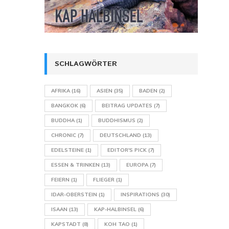
SCHLAGWÖRTER
AFRIKA
(16)
ASIEN
(35)
BADEN
(2)
BANGKOK
(6)
BEITRAG UPDATES
(7)
BUDDHA
(1)
BUDDHISMUS
(2)
CHRONIC
(7)
DEUTSCHLAND
(13)
EDELSTEINE
(1)
EDITOR'S PICK
(7)
ESSEN & TRINKEN
(13)
EUROPA
(7)
FEIERN
(1)
FLIEGER
(1)
IDAR-OBERSTEIN
(1)
INSPIRATIONS
(30)
ISAAN
(13)
KAP-HALBINSEL
(6)
KAPSTADT
(8)
KOH TAO
(1)