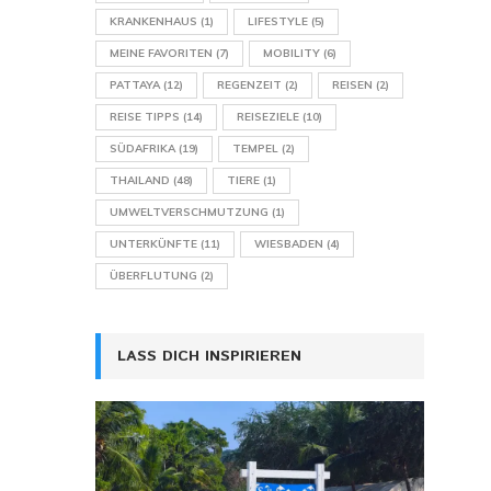
KRANKENHAUS
(1)
LIFESTYLE
(5)
MEINE FAVORITEN
(7)
MOBILITY
(6)
PATTAYA
(12)
REGENZEIT
(2)
REISEN
(2)
REISE TIPPS
(14)
REISEZIELE
(10)
SÜDAFRIKA
(19)
TEMPEL
(2)
THAILAND
(48)
TIERE
(1)
UMWELTVERSCHMUTZUNG
(1)
UNTERKÜNFTE
(11)
WIESBADEN
(4)
ÜBERFLUTUNG
(2)
LASS DICH INSPIRIEREN