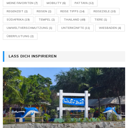
MEINE FAVORITEN
(7)
MOBILITY
(6)
PATTAYA
(12)
REGENZEIT
(2)
REISEN
(2)
REISE TIPPS
(14)
REISEZIELE
(10)
SÜDAFRIKA
(19)
TEMPEL
(2)
THAILAND
(48)
TIERE
(1)
UMWELTVERSCHMUTZUNG
(1)
UNTERKÜNFTE
(11)
WIESBADEN
(4)
ÜBERFLUTUNG
(2)
LASS DICH INSPIRIEREN