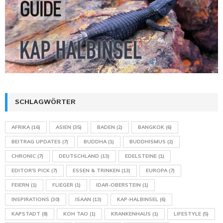
SCHLAGWÖRTER
AFRIKA
(16)
ASIEN
(35)
BADEN
(2)
BANGKOK
(6)
BEITRAG UPDATES
(7)
BUDDHA
(1)
BUDDHISMUS
(2)
CHRONIC
(7)
DEUTSCHLAND
(13)
EDELSTEINE
(1)
EDITOR'S PICK
(7)
ESSEN & TRINKEN
(13)
EUROPA
(7)
FEIERN
(1)
FLIEGER
(1)
IDAR-OBERSTEIN
(1)
INSPIRATIONS
(30)
ISAAN
(13)
KAP-HALBINSEL
(6)
KAPSTADT
(8)
KOH TAO
(1)
KRANKENHAUS
(1)
LIFESTYLE
(5)