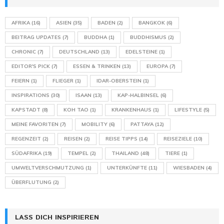
AFRIKA
(16)
ASIEN
(35)
BADEN
(2)
BANGKOK
(6)
BEITRAG UPDATES
(7)
BUDDHA
(1)
BUDDHISMUS
(2)
CHRONIC
(7)
DEUTSCHLAND
(13)
EDELSTEINE
(1)
EDITOR'S PICK
(7)
ESSEN & TRINKEN
(13)
EUROPA
(7)
FEIERN
(1)
FLIEGER
(1)
IDAR-OBERSTEIN
(1)
INSPIRATIONS
(30)
ISAAN
(13)
KAP-HALBINSEL
(6)
KAPSTADT
(8)
KOH TAO
(1)
KRANKENHAUS
(1)
LIFESTYLE
(5)
MEINE FAVORITEN
(7)
MOBILITY
(6)
PATTAYA
(12)
REGENZEIT
(2)
REISEN
(2)
REISE TIPPS
(14)
REISEZIELE
(10)
SÜDAFRIKA
(19)
TEMPEL
(2)
THAILAND
(48)
TIERE
(1)
UMWELTVERSCHMUTZUNG
(1)
UNTERKÜNFTE
(11)
WIESBADEN
(4)
ÜBERFLUTUNG
(2)
LASS DICH INSPIRIEREN