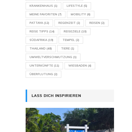
KRANKENHAUS
(1)
LIFESTYLE
(5)
MEINE FAVORITEN
(7)
MOBILITY
(6)
PATTAYA
(12)
REGENZEIT
(2)
REISEN
(2)
REISE TIPPS
(14)
REISEZIELE
(10)
SÜDAFRIKA
(19)
TEMPEL
(2)
THAILAND
(48)
TIERE
(1)
UMWELTVERSCHMUTZUNG
(1)
UNTERKÜNFTE
(11)
WIESBADEN
(4)
ÜBERFLUTUNG
(2)
LASS DICH INSPIRIEREN