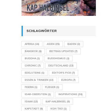
SCHLAGWÖRTER
AFRIKA
(16)
ASIEN
(35)
BADEN
(2)
BANGKOK
(6)
BEITRAG UPDATES
(7)
BUDDHA
(1)
BUDDHISMUS
(2)
CHRONIC
(7)
DEUTSCHLAND
(13)
EDELSTEINE
(1)
EDITOR'S PICK
(7)
ESSEN & TRINKEN
(13)
EUROPA
(7)
FEIERN
(1)
FLIEGER
(1)
IDAR-OBERSTEIN
(1)
INSPIRATIONS
(30)
ISAAN
(13)
KAP-HALBINSEL
(6)
KAPSTADT
(8)
KOH TAO
(1)