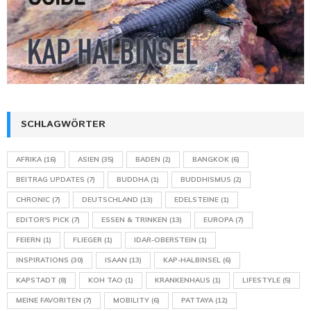
SCHLAGWÖRTER
AFRIKA
(16)
ASIEN
(35)
BADEN
(2)
BANGKOK
(6)
BEITRAG UPDATES
(7)
BUDDHA
(1)
BUDDHISMUS
(2)
CHRONIC
(7)
DEUTSCHLAND
(13)
EDELSTEINE
(1)
EDITOR'S PICK
(7)
ESSEN & TRINKEN
(13)
EUROPA
(7)
FEIERN
(1)
FLIEGER
(1)
IDAR-OBERSTEIN
(1)
INSPIRATIONS
(30)
ISAAN
(13)
KAP-HALBINSEL
(6)
KAPSTADT
(8)
KOH TAO
(1)
KRANKENHAUS
(1)
LIFESTYLE
(5)
MEINE FAVORITEN
(7)
MOBILITY
(6)
PATTAYA
(12)