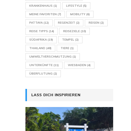
KRANKENHAUS
(1)
LIFESTYLE
(5)
MEINE FAVORITEN
(7)
MOBILITY
(6)
PATTAYA
(12)
REGENZEIT
(2)
REISEN
(2)
REISE TIPPS
(14)
REISEZIELE
(10)
SÜDAFRIKA
(19)
TEMPEL
(2)
THAILAND
(48)
TIERE
(1)
UMWELTVERSCHMUTZUNG
(1)
UNTERKÜNFTE
(11)
WIESBADEN
(4)
ÜBERFLUTUNG
(2)
LASS DICH INSPIRIEREN