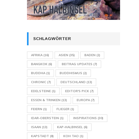
SCHLAGWÖRTER
AFRIKA
(16)
ASIEN
(35)
BADEN
(2)
BANGKOK
(6)
BEITRAG UPDATES
(7)
BUDDHA
(1)
BUDDHISMUS
(2)
CHRONIC
(7)
DEUTSCHLAND
(13)
EDELSTEINE
(1)
EDITOR'S PICK
(7)
ESSEN & TRINKEN
(13)
EUROPA
(7)
FEIERN
(1)
FLIEGER
(1)
IDAR-OBERSTEIN
(1)
INSPIRATIONS
(30)
ISAAN
(13)
KAP-HALBINSEL
(6)
KAPSTADT
(8)
KOH TAO
(1)