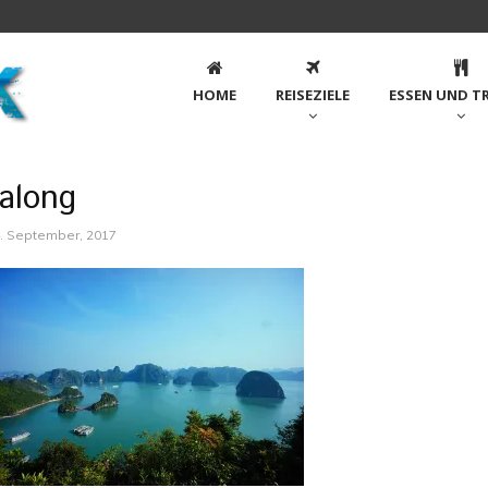
HOME
REISEZIELE
ESSEN UND T
along
. September, 2017