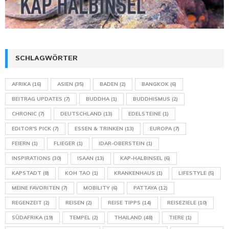
SCHLAGWÖRTER
AFRIKA
(16)
ASIEN
(35)
BADEN
(2)
BANGKOK
(6)
BEITRAG UPDATES
(7)
BUDDHA
(1)
BUDDHISMUS
(2)
CHRONIC
(7)
DEUTSCHLAND
(13)
EDELSTEINE
(1)
EDITOR'S PICK
(7)
ESSEN & TRINKEN
(13)
EUROPA
(7)
FEIERN
(1)
FLIEGER
(1)
IDAR-OBERSTEIN
(1)
INSPIRATIONS
(30)
ISAAN
(13)
KAP-HALBINSEL
(6)
KAPSTADT
(8)
KOH TAO
(1)
KRANKENHAUS
(1)
LIFESTYLE
(5)
MEINE FAVORITEN
(7)
MOBILITY
(6)
PATTAYA
(12)
REGENZEIT
(2)
REISEN
(2)
REISE TIPPS
(14)
REISEZIELE
(10)
SÜDAFRIKA
(19)
TEMPEL
(2)
THAILAND
(48)
TIERE
(1)