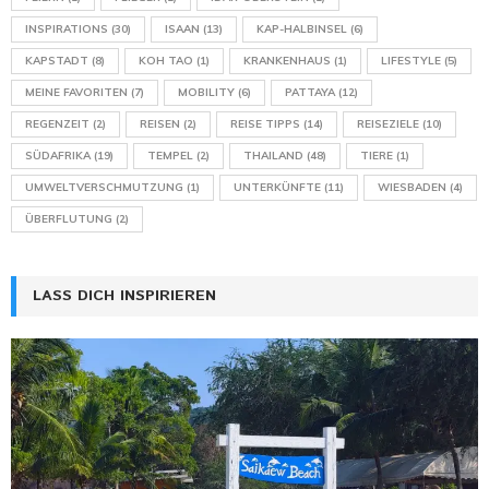
INSPIRATIONS
(30)
ISAAN
(13)
KAP-HALBINSEL
(6)
KAPSTADT
(8)
KOH TAO
(1)
KRANKENHAUS
(1)
LIFESTYLE
(5)
MEINE FAVORITEN
(7)
MOBILITY
(6)
PATTAYA
(12)
REGENZEIT
(2)
REISEN
(2)
REISE TIPPS
(14)
REISEZIELE
(10)
SÜDAFRIKA
(19)
TEMPEL
(2)
THAILAND
(48)
TIERE
(1)
UMWELTVERSCHMUTZUNG
(1)
UNTERKÜNFTE
(11)
WIESBADEN
(4)
ÜBERFLUTUNG
(2)
LASS DICH INSPIRIEREN