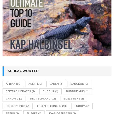
SCHLAGWÖRTER
AFRIKA
(16)
ASIEN
(35)
BADEN
(2)
BANGKOK
(6)
BEITRAG UPDATES
(7)
BUDDHA
(1)
BUDDHISMUS
(2)
CHRONIC
(7)
DEUTSCHLAND
(13)
EDELSTEINE
(1)
EDITOR'S PICK
(7)
ESSEN & TRINKEN
(13)
EUROPA
(7)
FEIERN
(1)
FLIEGER
(1)
IDAR-OBERSTEIN
(1)