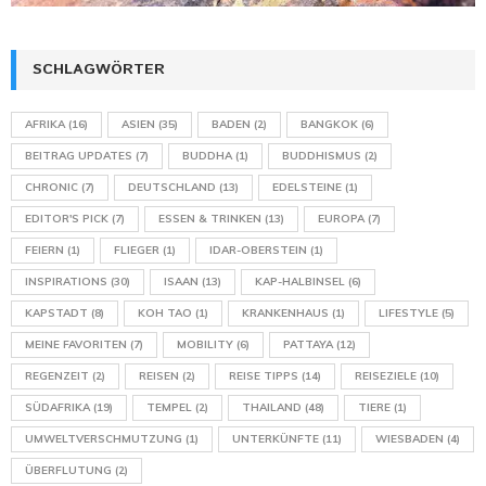
SCHLAGWÖRTER
AFRIKA
(16)
ASIEN
(35)
BADEN
(2)
BANGKOK
(6)
BEITRAG UPDATES
(7)
BUDDHA
(1)
BUDDHISMUS
(2)
CHRONIC
(7)
DEUTSCHLAND
(13)
EDELSTEINE
(1)
EDITOR'S PICK
(7)
ESSEN & TRINKEN
(13)
EUROPA
(7)
FEIERN
(1)
FLIEGER
(1)
IDAR-OBERSTEIN
(1)
INSPIRATIONS
(30)
ISAAN
(13)
KAP-HALBINSEL
(6)
KAPSTADT
(8)
KOH TAO
(1)
KRANKENHAUS
(1)
LIFESTYLE
(5)
MEINE FAVORITEN
(7)
MOBILITY
(6)
PATTAYA
(12)
REGENZEIT
(2)
REISEN
(2)
REISE TIPPS
(14)
REISEZIELE
(10)
SÜDAFRIKA
(19)
TEMPEL
(2)
THAILAND
(48)
TIERE
(1)
UMWELTVERSCHMUTZUNG
(1)
UNTERKÜNFTE
(11)
WIESBADEN
(4)
ÜBERFLUTUNG
(2)