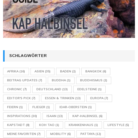
SCHLAGWÖRTER
AFRIKA
(16)
ASIEN
(35)
BADEN
(2)
BANGKOK
(6)
BEITRAG UPDATES
(7)
BUDDHA
(1)
BUDDHISMUS
(2)
CHRONIC
(7)
DEUTSCHLAND
(13)
EDELSTEINE
(1)
EDITOR'S PICK
(7)
ESSEN & TRINKEN
(13)
EUROPA
(7)
FEIERN
(1)
FLIEGER
(1)
IDAR-OBERSTEIN
(1)
INSPIRATIONS
(30)
ISAAN
(13)
KAP-HALBINSEL
(6)
KAPSTADT
(8)
KOH TAO
(1)
KRANKENHAUS
(1)
LIFESTYLE
(5)
MEINE FAVORITEN
(7)
MOBILITY
(6)
PATTAYA
(12)