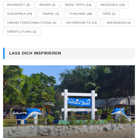
REGENZEIT
(2)
REISEN
(2)
REISE TIPPS
(14)
REISEZIELE
(10)
SÜDAFRIKA
(19)
TEMPEL
(2)
THAILAND
(48)
TIERE
(1)
UMWELTVERSCHMUTZUNG
(1)
UNTERKÜNFTE
(11)
WIESBADEN
(4)
ÜBERFLUTUNG
(2)
LASS DICH INSPIRIEREN