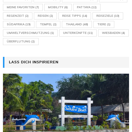
MEINE FAVORITEN
(7)
MOBILITY
(6)
PATTAYA
(12)
REGENZEIT
(2)
REISEN
(2)
REISE TIPPS
(14)
REISEZIELE
(10)
SÜDAFRIKA
(19)
TEMPEL
(2)
THAILAND
(48)
TIERE
(1)
UMWELTVERSCHMUTZUNG
(1)
UNTERKÜNFTE
(11)
WIESBADEN
(4)
ÜBERFLUTUNG
(2)
LASS DICH INSPIRIEREN