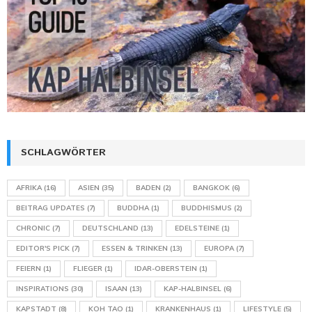
SCHLAGWÖRTER
AFRIKA
(16)
ASIEN
(35)
BADEN
(2)
BANGKOK
(6)
BEITRAG UPDATES
(7)
BUDDHA
(1)
BUDDHISMUS
(2)
CHRONIC
(7)
DEUTSCHLAND
(13)
EDELSTEINE
(1)
EDITOR'S PICK
(7)
ESSEN & TRINKEN
(13)
EUROPA
(7)
FEIERN
(1)
FLIEGER
(1)
IDAR-OBERSTEIN
(1)
INSPIRATIONS
(30)
ISAAN
(13)
KAP-HALBINSEL
(6)
KAPSTADT
(8)
KOH TAO
(1)
KRANKENHAUS
(1)
LIFESTYLE
(5)