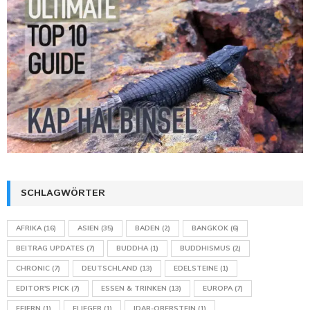
SCHLAGWÖRTER
AFRIKA
(16)
ASIEN
(35)
BADEN
(2)
BANGKOK
(6)
BEITRAG UPDATES
(7)
BUDDHA
(1)
BUDDHISMUS
(2)
CHRONIC
(7)
DEUTSCHLAND
(13)
EDELSTEINE
(1)
EDITOR'S PICK
(7)
ESSEN & TRINKEN
(13)
EUROPA
(7)
FEIERN
(1)
FLIEGER
(1)
IDAR-OBERSTEIN
(1)