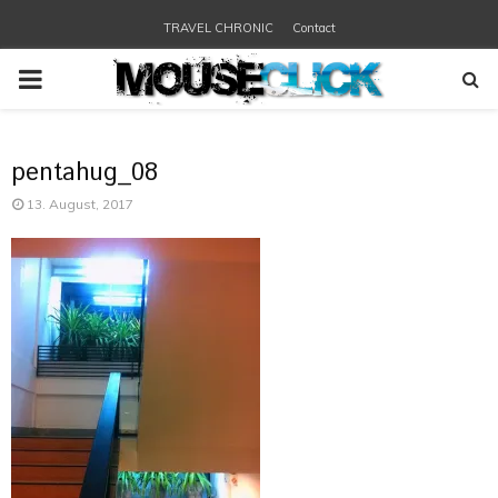
TRAVEL CHRONIC
Contact
PRIMARY
MENU
pentahug_08
13. August, 2017