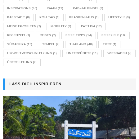
INSPIRATIONS
(30)
ISAAN
(13)
KAP-HALBINSEL
(6)
KAPSTADT
(8)
KOH TAO
(1)
KRANKENHAUS
(1)
LIFESTYLE
(5)
MEINE FAVORITEN
(7)
MOBILITY
(6)
PATTAYA
(12)
REGENZEIT
(2)
REISEN
(2)
REISE TIPPS
(14)
REISEZIELE
(10)
SÜDAFRIKA
(19)
TEMPEL
(2)
THAILAND
(48)
TIERE
(1)
UMWELTVERSCHMUTZUNG
(1)
UNTERKÜNFTE
(11)
WIESBADEN
(4)
ÜBERFLUTUNG
(2)
LASS DICH INSPIRIEREN