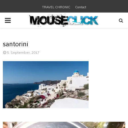
TRAVEL CHRONIC
Contact
PRIMARY
MENU
santorini
5. September, 2017