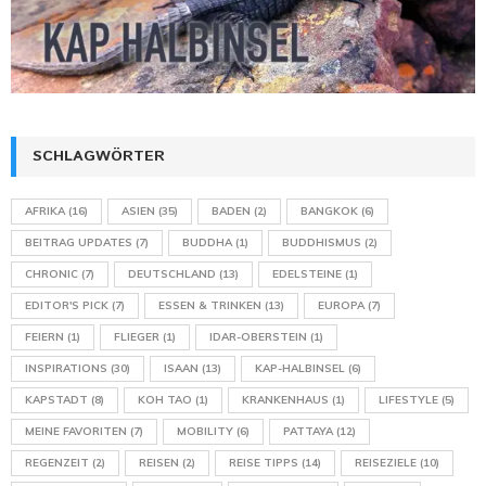
SCHLAGWÖRTER
AFRIKA
(16)
ASIEN
(35)
BADEN
(2)
BANGKOK
(6)
BEITRAG UPDATES
(7)
BUDDHA
(1)
BUDDHISMUS
(2)
CHRONIC
(7)
DEUTSCHLAND
(13)
EDELSTEINE
(1)
EDITOR'S PICK
(7)
ESSEN & TRINKEN
(13)
EUROPA
(7)
FEIERN
(1)
FLIEGER
(1)
IDAR-OBERSTEIN
(1)
INSPIRATIONS
(30)
ISAAN
(13)
KAP-HALBINSEL
(6)
KAPSTADT
(8)
KOH TAO
(1)
KRANKENHAUS
(1)
LIFESTYLE
(5)
MEINE FAVORITEN
(7)
MOBILITY
(6)
PATTAYA
(12)
REGENZEIT
(2)
REISEN
(2)
REISE TIPPS
(14)
REISEZIELE
(10)