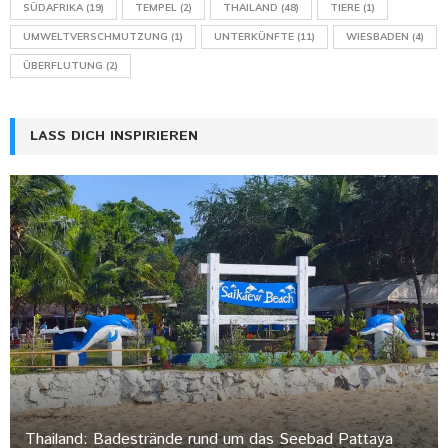
SÜDAFRIKA
(19)
TEMPEL
(2)
THAILAND
(48)
TIERE
(1)
UMWELTVERSCHMUTZUNG
(1)
UNTERKÜNFTE
(11)
WIESBADEN
(4)
ÜBERFLUTUNG
(2)
LASS DICH INSPIRIEREN
Thailand: Badestrände rund um das Seebad Pattaya