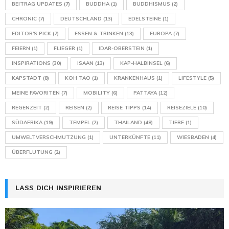
BEITRAG UPDATES
(7)
BUDDHA
(1)
BUDDHISMUS
(2)
CHRONIC
(7)
DEUTSCHLAND
(13)
EDELSTEINE
(1)
EDITOR'S PICK
(7)
ESSEN & TRINKEN
(13)
EUROPA
(7)
FEIERN
(1)
FLIEGER
(1)
IDAR-OBERSTEIN
(1)
INSPIRATIONS
(30)
ISAAN
(13)
KAP-HALBINSEL
(6)
KAPSTADT
(8)
KOH TAO
(1)
KRANKENHAUS
(1)
LIFESTYLE
(5)
MEINE FAVORITEN
(7)
MOBILITY
(6)
PATTAYA
(12)
REGENZEIT
(2)
REISEN
(2)
REISE TIPPS
(14)
REISEZIELE
(10)
SÜDAFRIKA
(19)
TEMPEL
(2)
THAILAND
(48)
TIERE
(1)
UMWELTVERSCHMUTZUNG
(1)
UNTERKÜNFTE
(11)
WIESBADEN
(4)
ÜBERFLUTUNG
(2)
LASS DICH INSPIRIEREN