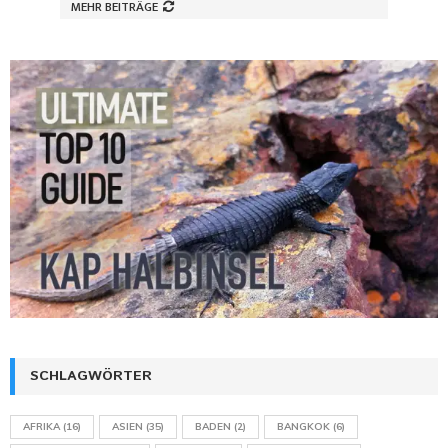
MEHR BEITRÄGE
SCHLAGWÖRTER
AFRIKA
(16)
ASIEN
(35)
BADEN
(2)
BANGKOK
(6)