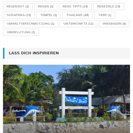
REGENZEIT
(2)
REISEN
(2)
REISE TIPPS
(14)
REISEZIELE
(10)
SÜDAFRIKA
(19)
TEMPEL
(2)
THAILAND
(48)
TIERE
(1)
UMWELTVERSCHMUTZUNG
(1)
UNTERKÜNFTE
(11)
WIESBADEN
(4)
ÜBERFLUTUNG
(2)
LASS DICH INSPIRIEREN