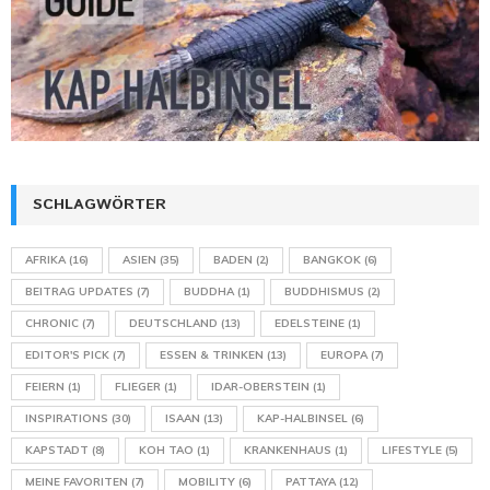
SCHLAGWÖRTER
AFRIKA
(16)
ASIEN
(35)
BADEN
(2)
BANGKOK
(6)
BEITRAG UPDATES
(7)
BUDDHA
(1)
BUDDHISMUS
(2)
CHRONIC
(7)
DEUTSCHLAND
(13)
EDELSTEINE
(1)
EDITOR'S PICK
(7)
ESSEN & TRINKEN
(13)
EUROPA
(7)
FEIERN
(1)
FLIEGER
(1)
IDAR-OBERSTEIN
(1)
INSPIRATIONS
(30)
ISAAN
(13)
KAP-HALBINSEL
(6)
KAPSTADT
(8)
KOH TAO
(1)
KRANKENHAUS
(1)
LIFESTYLE
(5)
MEINE FAVORITEN
(7)
MOBILITY
(6)
PATTAYA
(12)