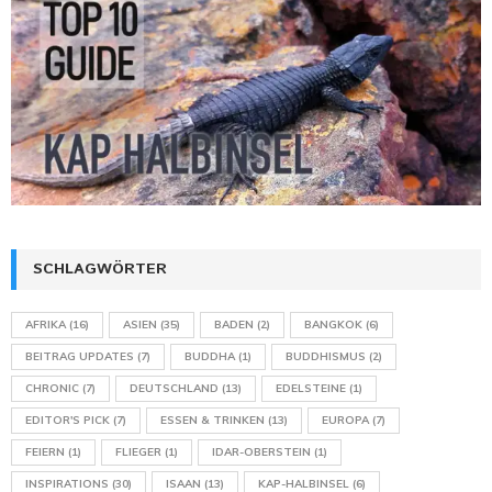
SCHLAGWÖRTER
AFRIKA
(16)
ASIEN
(35)
BADEN
(2)
BANGKOK
(6)
BEITRAG UPDATES
(7)
BUDDHA
(1)
BUDDHISMUS
(2)
CHRONIC
(7)
DEUTSCHLAND
(13)
EDELSTEINE
(1)
EDITOR'S PICK
(7)
ESSEN & TRINKEN
(13)
EUROPA
(7)
FEIERN
(1)
FLIEGER
(1)
IDAR-OBERSTEIN
(1)
INSPIRATIONS
(30)
ISAAN
(13)
KAP-HALBINSEL
(6)