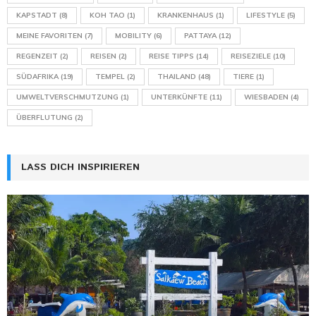
KAPSTADT
(8)
KOH TAO
(1)
KRANKENHAUS
(1)
LIFESTYLE
(5)
MEINE FAVORITEN
(7)
MOBILITY
(6)
PATTAYA
(12)
REGENZEIT
(2)
REISEN
(2)
REISE TIPPS
(14)
REISEZIELE
(10)
SÜDAFRIKA
(19)
TEMPEL
(2)
THAILAND
(48)
TIERE
(1)
UMWELTVERSCHMUTZUNG
(1)
UNTERKÜNFTE
(11)
WIESBADEN
(4)
ÜBERFLUTUNG
(2)
LASS DICH INSPIRIEREN