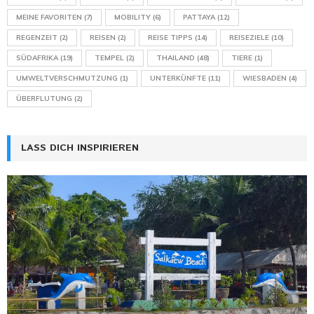
MEINE FAVORITEN
(7)
MOBILITY
(6)
PATTAYA
(12)
REGENZEIT
(2)
REISEN
(2)
REISE TIPPS
(14)
REISEZIELE
(10)
SÜDAFRIKA
(19)
TEMPEL
(2)
THAILAND
(48)
TIERE
(1)
UMWELTVERSCHMUTZUNG
(1)
UNTERKÜNFTE
(11)
WIESBADEN
(4)
ÜBERFLUTUNG
(2)
LASS DICH INSPIRIEREN