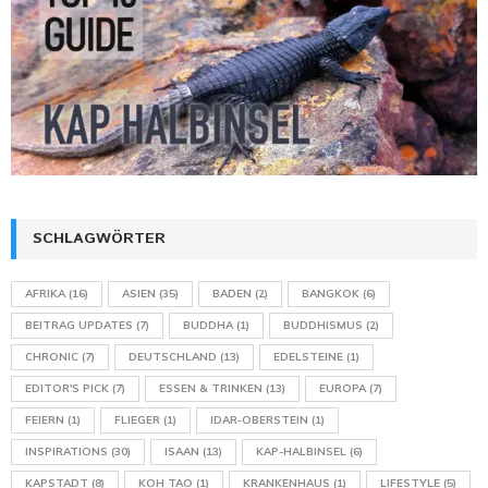
SCHLAGWÖRTER
AFRIKA
(16)
ASIEN
(35)
BADEN
(2)
BANGKOK
(6)
BEITRAG UPDATES
(7)
BUDDHA
(1)
BUDDHISMUS
(2)
CHRONIC
(7)
DEUTSCHLAND
(13)
EDELSTEINE
(1)
EDITOR'S PICK
(7)
ESSEN & TRINKEN
(13)
EUROPA
(7)
FEIERN
(1)
FLIEGER
(1)
IDAR-OBERSTEIN
(1)
INSPIRATIONS
(30)
ISAAN
(13)
KAP-HALBINSEL
(6)
KAPSTADT
(8)
KOH TAO
(1)
KRANKENHAUS
(1)
LIFESTYLE
(5)