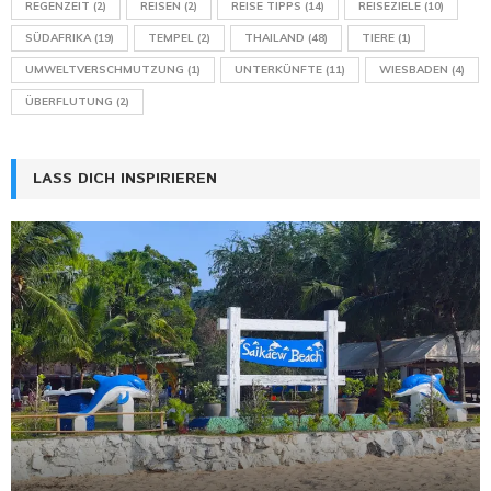
REGENZEIT
(2)
REISEN
(2)
REISE TIPPS
(14)
REISEZIELE
(10)
SÜDAFRIKA
(19)
TEMPEL
(2)
THAILAND
(48)
TIERE
(1)
UMWELTVERSCHMUTZUNG
(1)
UNTERKÜNFTE
(11)
WIESBADEN
(4)
ÜBERFLUTUNG
(2)
LASS DICH INSPIRIEREN