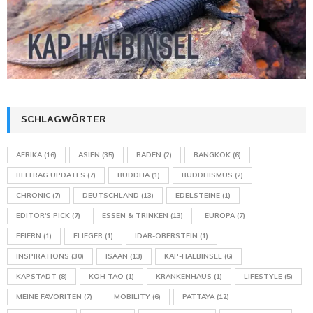
SCHLAGWÖRTER
AFRIKA
(16)
ASIEN
(35)
BADEN
(2)
BANGKOK
(6)
BEITRAG UPDATES
(7)
BUDDHA
(1)
BUDDHISMUS
(2)
CHRONIC
(7)
DEUTSCHLAND
(13)
EDELSTEINE
(1)
EDITOR'S PICK
(7)
ESSEN & TRINKEN
(13)
EUROPA
(7)
FEIERN
(1)
FLIEGER
(1)
IDAR-OBERSTEIN
(1)
INSPIRATIONS
(30)
ISAAN
(13)
KAP-HALBINSEL
(6)
KAPSTADT
(8)
KOH TAO
(1)
KRANKENHAUS
(1)
LIFESTYLE
(5)
MEINE FAVORITEN
(7)
MOBILITY
(6)
PATTAYA
(12)