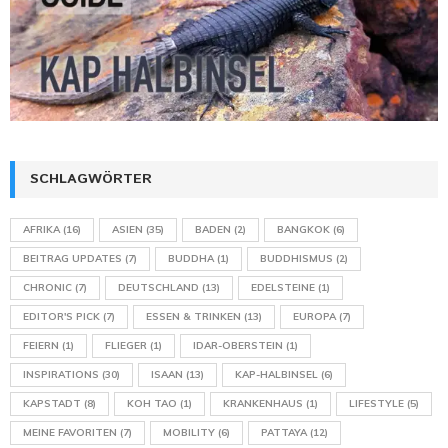
SCHLAGWÖRTER
AFRIKA
(16)
ASIEN
(35)
BADEN
(2)
BANGKOK
(6)
BEITRAG UPDATES
(7)
BUDDHA
(1)
BUDDHISMUS
(2)
CHRONIC
(7)
DEUTSCHLAND
(13)
EDELSTEINE
(1)
EDITOR'S PICK
(7)
ESSEN & TRINKEN
(13)
EUROPA
(7)
FEIERN
(1)
FLIEGER
(1)
IDAR-OBERSTEIN
(1)
INSPIRATIONS
(30)
ISAAN
(13)
KAP-HALBINSEL
(6)
KAPSTADT
(8)
KOH TAO
(1)
KRANKENHAUS
(1)
LIFESTYLE
(5)
MEINE FAVORITEN
(7)
MOBILITY
(6)
PATTAYA
(12)