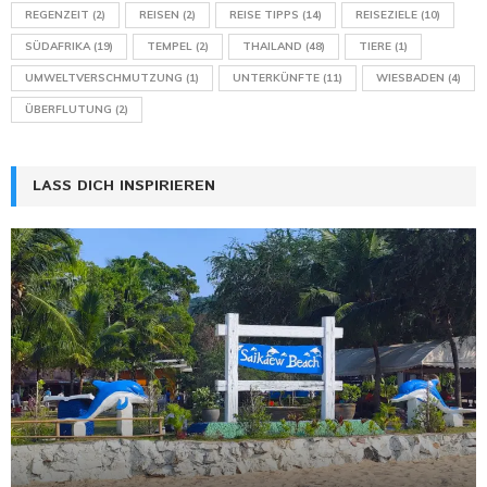
REGENZEIT
(2)
REISEN
(2)
REISE TIPPS
(14)
REISEZIELE
(10)
SÜDAFRIKA
(19)
TEMPEL
(2)
THAILAND
(48)
TIERE
(1)
UMWELTVERSCHMUTZUNG
(1)
UNTERKÜNFTE
(11)
WIESBADEN
(4)
ÜBERFLUTUNG
(2)
LASS DICH INSPIRIEREN