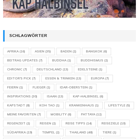
SCHLAGWÖRTER
AFRIKA
(16)
ASIEN
(35)
BADEN
(2)
BANGKOK
(6)
BEITRAG UPDATES
(7)
BUDDHA
(1)
BUDDHISMUS
(2)
CHRONIC
(7)
DEUTSCHLAND
(13)
EDELSTEINE
(1)
EDITOR'S PICK
(7)
ESSEN & TRINKEN
(13)
EUROPA
(7)
FEIERN
(1)
FLIEGER
(1)
IDAR-OBERSTEIN
(1)
INSPIRATIONS
(30)
ISAAN
(13)
KAP-HALBINSEL
(6)
KAPSTADT
(8)
KOH TAO
(1)
KRANKENHAUS
(1)
LIFESTYLE
(5)
MEINE FAVORITEN
(7)
MOBILITY
(6)
PATTAYA
(12)
REGENZEIT
(2)
REISEN
(2)
REISE TIPPS
(14)
REISEZIELE
(10)
SÜDAFRIKA
(19)
TEMPEL
(2)
THAILAND
(48)
TIERE
(1)