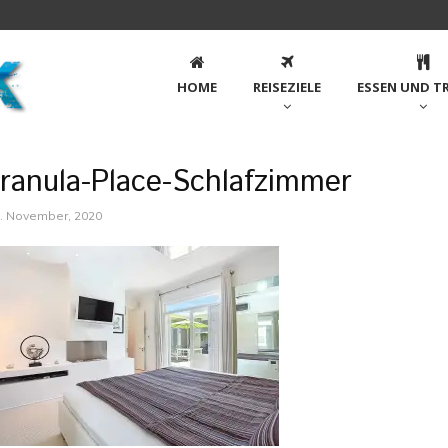
HOME
REISEZIELE
ESSEN UND T
ranula-Place-Schlafzimmer
. November, 2020