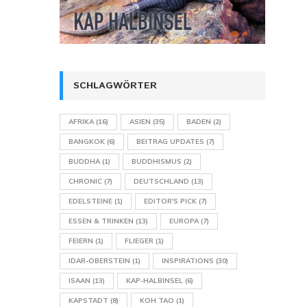
SCHLAGWÖRTER
AFRIKA
(16)
ASIEN
(35)
BADEN
(2)
BANGKOK
(6)
BEITRAG UPDATES
(7)
BUDDHA
(1)
BUDDHISMUS
(2)
CHRONIC
(7)
DEUTSCHLAND
(13)
EDELSTEINE
(1)
EDITOR'S PICK
(7)
ESSEN & TRINKEN
(13)
EUROPA
(7)
FEIERN
(1)
FLIEGER
(1)
IDAR-OBERSTEIN
(1)
INSPIRATIONS
(30)
ISAAN
(13)
KAP-HALBINSEL
(6)
KAPSTADT
(8)
KOH TAO
(1)