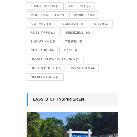
KRANKENHAUS
(1)
LIFESTYLE
(5)
MEINE FAVORITEN
(7)
MOBILITY
(6)
PATTAYA
(12)
REGENZEIT
(2)
REISEN
(2)
REISE TIPPS
(14)
REISEZIELE
(10)
SÜDAFRIKA
(19)
TEMPEL
(2)
THAILAND
(48)
TIERE
(1)
UMWELTVERSCHMUTZUNG
(1)
UNTERKÜNFTE
(11)
WIESBADEN
(4)
ÜBERFLUTUNG
(2)
LASS DICH INSPIRIEREN